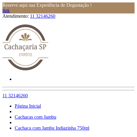
Reserve aqui sua Experiência de Degustação !
link
Atendimento:
11 32146260
11 32146260
Página Inicial
Cachaças com Jambu
Cachaça com Jambu Indiazinha 750ml