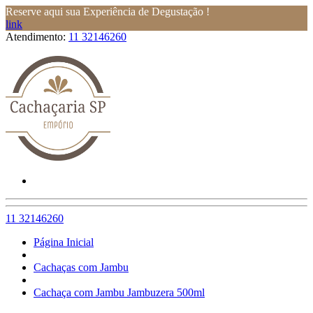
Reserve aqui sua Experiência de Degustação !
link
Atendimento:
11 32146260
11 32146260
Página Inicial
Cachaças com Jambu
Cachaça com Jambu Jambuzera 500ml