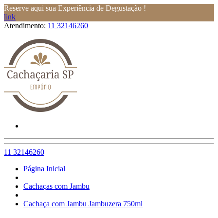
Reserve aqui sua Experiência de Degustação !
link
Atendimento:
11 32146260
11 32146260
Página Inicial
Cachaças com Jambu
Cachaça com Jambu Jambuzera 750ml