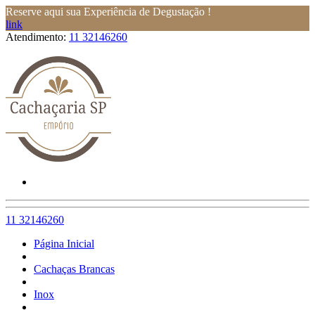
Reserve aqui sua Experiência de Degustação !
link
Atendimento:
11 32146260
11 32146260
Página Inicial
Cachaças Brancas
Inox