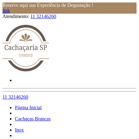
Reserve aqui sua Experiência de Degustação !
link
Atendimento:
11 32146260
11 32146260
Página Inicial
Cachaças Brancas
Inox